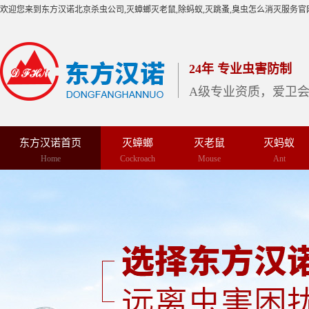
欢迎您来到东方汉诺北京杀虫公司,灭蟑螂灭老鼠,除蚂蚁,灭跳蚤,臭虫怎么消灭服务官
24年 专业虫害防制
A级专业资质，爱卫
东方汉诺首页
灭蟑螂
灭老鼠
灭蚂蚁
Home
Cockroach
Mouse
Ant