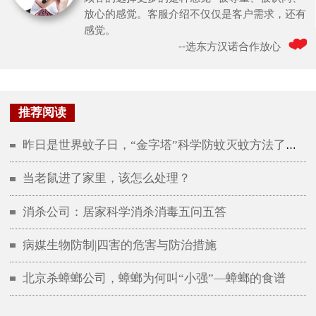
放心的感觉。客服介绍不仅仅是客户需求，还有
2014年至2015年期间有《北京市
感觉。
爱卫办》发起的北京全市统一灭
--选东方汉诺合作放心
蟑服务商项目招标中，东方汉诺
连续2次中标入围，30万家庭的见
证。
推荐阅读
昨日是世界蚊子日，“金字塔”科学防蚊灭蚊方法了解一下
当老鼠进了家里，该怎么处理？
消杀公司：居家科学消杀消毒五问五答
病媒生物防制|四害的危害与防治措施
北京杀蟑螂公司，蟑螂为何叫“小强”—蟑螂的食谱