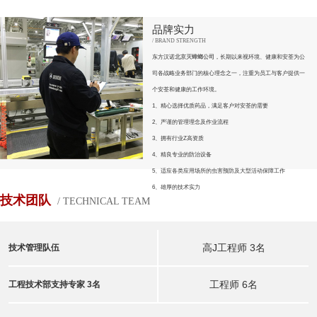
品牌实力
/ BRAND STRENGTH
东方汉诺
北京灭蟑螂公司
，长期以来视环境、健康和安荃为公
司各战略业务 部门的核心理念之一，注重为员工与客户提供一
个安荃和健康的工作环境。
1、精心选择优质药品，满足客户对安荃的需要
2、严谨的管理理念及作业流程
3、拥有行业Z高资质
4、精良专业的防治设备
5、适应各类应用场所的虫害预防及大型活动保障工作
6、雄厚的技术实力
技术团队
/ TECHNICAL TEAM
高J工程师 3名
技术管理队伍
工程师 6名
工程技术部支持专家 3名