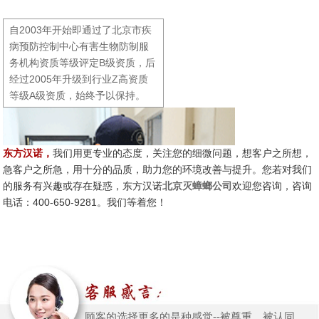
自2003年开始即通过了北京市疾
病预防控制中心有害生物防制服
务机构资质等级评定B级资质，后
经过2005年升级到行业Z高资质
等级A级资质，始终予以保持。
东方汉诺，
我们用更专业的态度，关注您的细微问题，想客户之所想，
急客户之所急，用十分的品质，助力您的环境改善与提升。您若对我们
的服务有兴趣或存在疑惑，东方汉诺
欢迎您咨询，咨询
北京灭蟑螂公司
电话：400-650-9281。我们等着您！
公司2013年至2016年期间受北京
电视台BTV生活栏目委托录制了
关于灭蚂蚁、灭蚊子、灭蠼螋等
相关防治知识的视频，深受广大
市民的好评。
顾客的选择更多的是种感觉--被尊重、被认同、